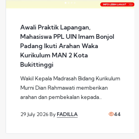
apangan,
Evaluasi Kiner
UIN Imam Bonjol
Program Jadi F
rahan Waka
HUMAS di Seme
2 Kota
Wakil Kepala Mad
Yuli Zarnita bers
sah Bidang Kurikulum
rapat evaluasi kiner
wati memberikan
alan kepada...
29 July 2026
By
FA
ILLA
44