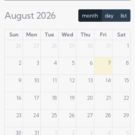
August 2026
month
day
list
Sun
Mon
Tue
Wed
Thu
Fri
Sat
26
27
28
29
30
31
1
2
3
4
5
6
7
8
9
10
11
12
13
14
15
16
17
18
19
20
21
22
23
24
25
26
27
28
29
30
31
1
2
3
4
5